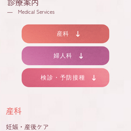
診療案内
― Medical Services
産科
婦人科
検診・予防接種
産科
妊娠・産後ケア