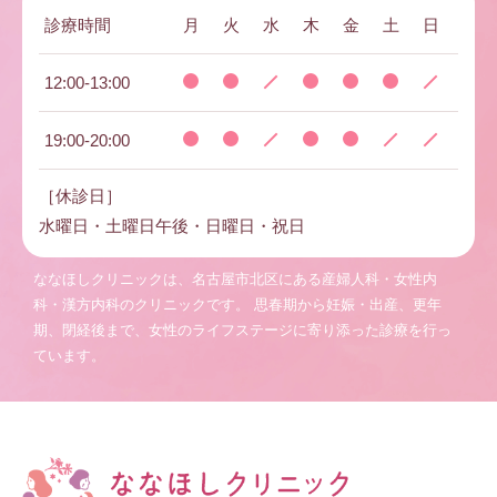
診療時間
月
火
水
木
金
土
日
12:00-13:00
19:00-20:00
［休診日］
水曜日・土曜日午後・日曜日・祝日
ななほしクリニックは、名古屋市北区にある産婦人科・女性内
科・漢方内科のクリニックです。
思春期から妊娠・出産、更年
期、閉経後まで、女性のライフステージに寄り添った診療を行っ
ています。